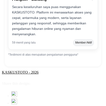
Secara keseluruhan saya puas menggunakan
KASKUSTOTO. Platform ini menawarkan akses yang
cepat, antarmuka yang modern, serta layanan
pelanggan yang responsif, sehingga memberikan
pengalaman hiburan online yang nyaman dan
menyenangkan.
59 menit yang lalu
Member Aktif
*Testimoni di atas merupakan pengalaman pengguna*
KASKUSTOTO - 2026
Share this design: