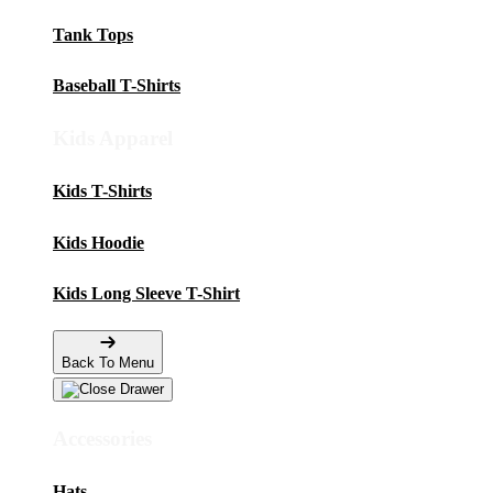
Tank Tops
Baseball T-Shirts
Kids Apparel
Kids T-Shirts
Kids Hoodie
Kids Long Sleeve T-Shirt
Back To Menu
Accessories
Hats