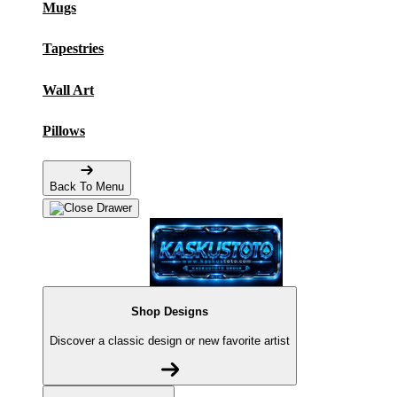
Mugs
Tapestries
Wall Art
Pillows
Back To Menu
Shop Designs
Discover a classic design or new favorite artist