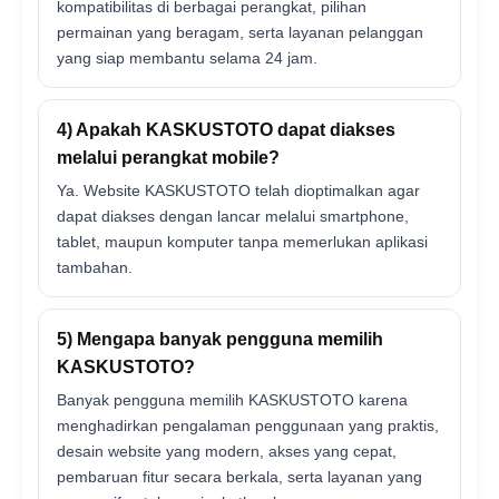
kompatibilitas di berbagai perangkat, pilihan
permainan yang beragam, serta layanan pelanggan
yang siap membantu selama 24 jam.
4) Apakah KASKUSTOTO dapat diakses
melalui perangkat mobile?
Ya. Website KASKUSTOTO telah dioptimalkan agar
dapat diakses dengan lancar melalui smartphone,
tablet, maupun komputer tanpa memerlukan aplikasi
tambahan.
5) Mengapa banyak pengguna memilih
KASKUSTOTO?
Banyak pengguna memilih KASKUSTOTO karena
menghadirkan pengalaman penggunaan yang praktis,
desain website yang modern, akses yang cepat,
pembaruan fitur secara berkala, serta layanan yang