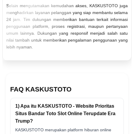
Selain mengutamakan kemudahan akses, KASKUSTOTO juga
menghadirkan layanan pelanggan yang siap membantu selama
24 jam. Tim dukungan memberikan bantuan terkait informasi
penggunaan platform, proses registrasi, maupun pertanyaan
umum lainnya. Dukungan yang responsif menjadi salah satu
nilai tambah untuk memberikan pengalaman penggunaan yang
lebih nyaman.
FAQ KASKUSTOTO
1) Apa itu KASKUSTOTO - Website Prioritas
Situs Bandar Toto Slot Online Terupdate Era
Trump?
KASKUSTOTO merupakan platform hiburan online