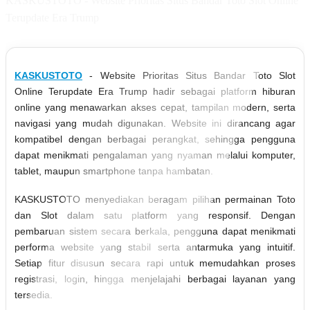
KASKUSTOTO - Website Prioritas Situs Bandar Toto Slot Online
Terupdate Era Trump
KASKUSTOTO
- Website Prioritas Situs Bandar Toto Slot
Online Terupdate Era Trump hadir sebagai platform hiburan
online yang menawarkan akses cepat, tampilan modern, serta
navigasi yang mudah digunakan. Website ini dirancang agar
kompatibel dengan berbagai perangkat, sehingga pengguna
dapat menikmati pengalaman yang nyaman melalui komputer,
tablet, maupun smartphone tanpa hambatan.
KASKUSTOTO menyediakan beragam pilihan permainan Toto
dan Slot dalam satu platform yang responsif. Dengan
pembaruan sistem secara berkala, pengguna dapat menikmati
performa website yang stabil serta antarmuka yang intuitif.
Setiap fitur disusun secara rapi untuk memudahkan proses
registrasi, login, hingga menjelajahi berbagai layanan yang
tersedia.