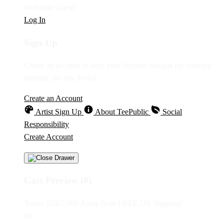
Welcome Guest!
Log In
Sign Up
Create an account to save your favorite designs for viewing
anytime, on any device.
Create an Account
Artist Sign Up
About TeePublic
Social
Responsibility
Create Account
Cart Preview (0)
You're
IDR5,000
Away from
FREE US Shipping!
$0